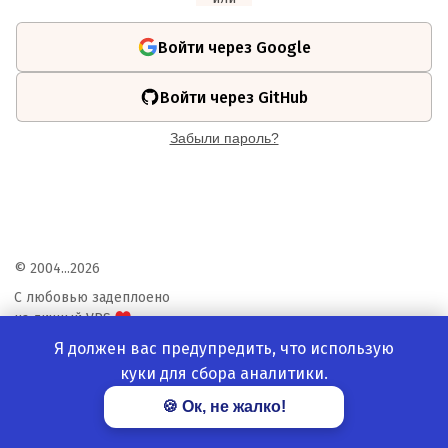
Войти через Google
Войти через GitHub
Забыли пароль?
© 2004...2026
С любовью задеплоено
на личный
VPS
Я должен вас предупредить, что использую
v
8.75.1
куки для сбора аналитики.
🍪 Ок, не жалко!