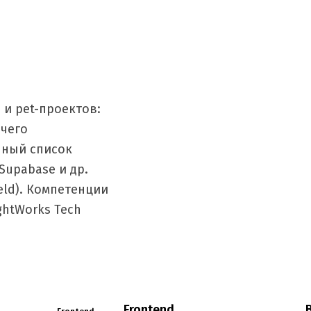
 и pet-проектов:
 чего
лный список
Supabase и др.
ield). Компетенции
ghtWorks Tech
Frontend
Frontend