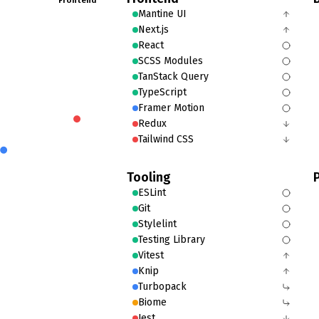
Mantine UI
Next.js
React
SCSS Modules
TanStack Query
TypeScript
Framer Motion
Redux
Tailwind CSS
Tooling
ESLint
Git
Stylelint
Testing Library
Vitest
Knip
Turbopack
Biome
Jest